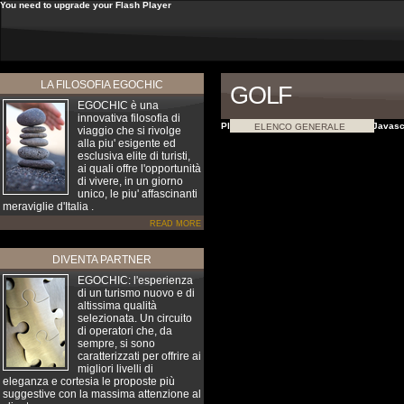
You need to upgrade your Flash Player
LA FILOSOFIA EGOCHIC
GOLF
EGOCHIC è una
innovativa filosofia di
Please install Flash� and turn on Javasc
ELENCO GENERALE
viaggio che si rivolge
alla piu' esigente ed
esclusiva elite di turisti,
ai quali offre l'opportunità
di vivere, in un giorno
unico, le piu' affascinanti
meraviglie d'Italia .
READ MORE
DIVENTA PARTNER
EGOCHIC: l'esperienza
di un turismo nuovo e di
altissima qualità
selezionata. Un circuito
di operatori che, da
sempre, si sono
caratterizzati per offrire ai
migliori livelli di
eleganza e cortesia le proposte più
suggestive con la massima attenzione al